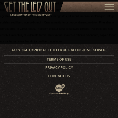
Sed tincidunt in libero ac ultricies. Quisque velit ligula, rhoncus a pellentesque eu, maximus
nec nisl. Maecenas dapibus felis eu magna convallis vulputate. Donec pretium faucibus
egestas. Aliquam faucibus augue non ipsum egestas, ut interdum enim scelerisque. Integer
sodales sed libero non sollicitudin. Cras a mattis lacus, et condimentum dolor. Phasellus a
laoreet eros, in varius tellus. Praesent efficitur tellus id sodales ultrices. Pellentesque non
vestibulum lectus, at vulputate turpis. Duis varius, mauris a efficitur bibendum, sapien tortor
auctor lectus, vitae blandit ipsum libero non lacus.
COPYRIGHT © 2016 GET THE LED OUT. ALL RIGHTS RESERVED.
TERMS OF USE
PRIVACY POLICY
CONTACT US