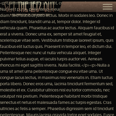
<p>Lorem ipsum dolor sit amet, consectetur adipiscing elit.
Nulla elit purus, pellentesque euismod elit nec, aliquet dictum
diam. Sed faucibus justo lectus. Morbi in sodales leo. Donec in
diam tincidunt, blandit urna at, tempor dolor. Integer id
vehicula quam. Phasellus ac auctor lectus. Aliquam faucibus id
erat a viverra. Donec urna ex, semper sit amet feugiat et,
scelerisque vitae sem. Vestibulum tristique laoreet ipsum, quis
faucibus elit luctus quis. Praesent in tempor leo, et dictum dui.
Pellentesque nec nunc ut nulla vehicula aliquet. Integer
pulvinar tellus augue, et iaculis turpis auctor vel. Aenean
rhoncus mi eget sagittis viverra. Nulla facilisi.</p><p>Nulla a
urna sit amet urna pellentesque congue eu vitae urna. Ut
congue lacus lectus, in maximus nisi venenatis in. Etiam luctus
porta libero. Donec eros urna, lacinia tincidunt fermentum sed,
molestie et ex. Curabitur ultrices nisl eu tortor commodo, nec
volutpat nisi pretium. Pellentesque habitant morbi tristique
senectus et netus et malesuada fames ac turpis egestas. Cras
ultricies ac felis a semper. Phasellus dignissim sem id tincidunt
pellentesque. Mauris lacinia gravida tortor eget sodales. Fusce