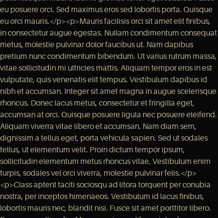
eu posuere orci. Sed maximus eros sed lobortis porta. Quisque
eu orci mauris.</p><p>Mauris facilisis orci sit amet elit finibus,
in consectetur augue egestas. Nullam condimentum consequat
metus, molestie pulvinar dolor faucibus ut. Nam dapibus
pretium nunc condimentum bibendum. Ut varius rutrum massa,
vitae sollicitudin mi ultricies mattis. Aliquam tempor eros in est
vulputate, quis venenatis elit tempus. Vestibulum dapibus id
nibh et accumsan. Integer sit amet magna in augue scelerisque
rhoncus. Donec lacus metus, consectetur et fringilla eget,
accumsan at orci. Quisque posuere ligula nec posuere eleifend.
Aliquam viverra vitae libero et accumsan. Nam diam sem,
dignissim a tellus eget, porta vehicula sapien. Sed ut sodales
tellus, ut elementum velit. Proin dictum tempor ipsum,
sollicitudin elementum metus rhoncus vitae. Vestibulum enim
turpis, sodales vel orci viverra, molestie pulvinar felis.</p>
<p>Class aptent taciti sociosqu ad litora torquent per conubia
nostra, per inceptos himenaeos. Vestibulum id lacus finibus,
lobortis mauris nec, blandit nisi. Fusce sit amet porttitor libero.