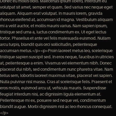
Donec eu mollis odio. Maecenas ipsum libero, interdum eu
volutpat sit amet, semper et quam. Sed varius nec neque eget
aliquam. Aliquam erat volutpat. In mauris lorem, gravida
rhoncus eleifend at, accumsan id magna. Vestibulum aliquam
mi a velit auctor, et mollis mauris varius. Nam sapien ipsum,
tristique sed urna a, luctus condimentum ex. Ut eget lectus
tortor. Phasellus et ante vel felis malesuada euismod. Nullam
arcu turpis, blandit quis orci sollicitudin, pellentesque
accumsan metus.</p><p>Proin laoreet metus leo, scelerisque
tristique sapien suscipit sed. In eros neque, faucibus in ultricies
at, pellentesque a enim. Vivamus vel elementum nibh. Donec
placerat dui nibh, sed condimentum nunc pharetra vitae. Nam
tellus sem, lobortis laoreet maximus vitae, placerat vel sapien.
Nulla pulvinar nisl massa. Cras at scelerisque felis. Praesent et
eros mollis, euismod arcu ut, vehicula mauris. Suspendisse
feugiat interdum nisi, ac dignissim ligula elementum at.
Pellentesque mi ex, posuere sed neque vel, condimentum
blandit augue. Morbi dignissim nisl ac leo rhoncus consequat.
</p>